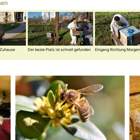
nen
 Zuhause
Der beste Platz ist schnell gefunden
Eingang Richtung Morge