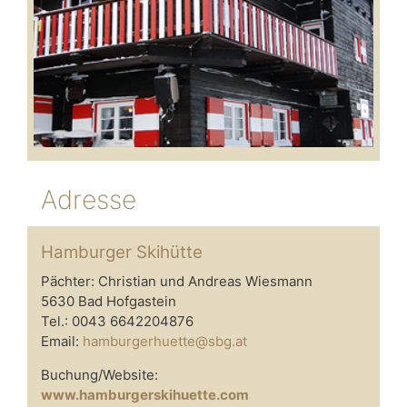
Adresse
Hamburger Skihütte
Pächter: Christian und Andreas Wiesmann
5630 Bad Hofgastein
Tel.: 0043 6642204876
Email:
hamburgerhuette@sbg.at
Buchung/Website:
www.hamburgerskihuette.com