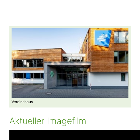
Vereinshaus
Klett
Aktueller Imagefilm