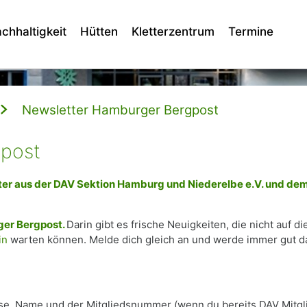
chhaltigkeit
Hütten
Kletterzentrum
Termine
Newsletter Hamburger Bergpost
post
ter aus der DAV Sektion Hamburg und Niederelbe e.V. und de
er Bergpost.
Darin gibt es frische Neuigkeiten, die nicht auf di
in
warten können. Melde dich gleich an und werde immer gut da
esse, Name und der Mitgliedsnummer (wenn du bereits DAV Mitgl