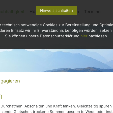
Hinweis schließen
chhaltigkeit
Hütten
Kletterzentrum
Termine
h technisch notwendige Cookies zur Bereitstellung und Optimie
deren Einsatz wir Ihr Einverständnis benötigen würden, setzen w
Sie können unsere Datenschutzerklärung
hier
nachlesen.
gagieren
n
 Durchatmen, Abschalten und Kraft tanken. Gleichzeitig spüren 
lzende Gletscher, trockene Sommer, gesperrte Wege oder insta