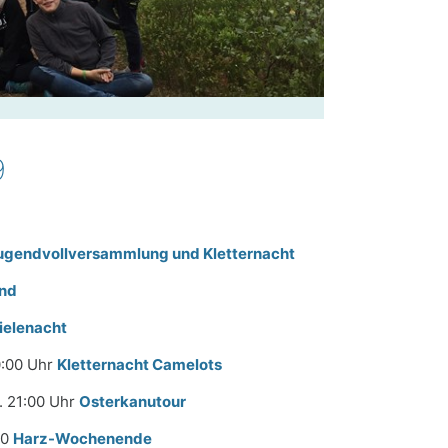
9
ugendvollversammlung und Kletternacht
end
ielenacht
0:00 Uhr
Kletternacht Camelots
. 21:00 Uhr
Osterkanutour
00
Harz-Wochenende