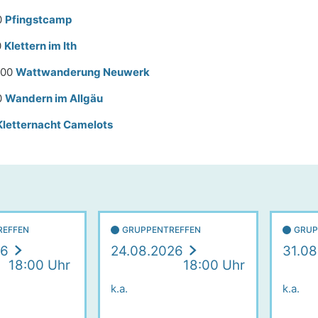
0
Pfingstcamp
0
Klettern im Ith
:00
Wattwanderung Neuwerk
00
Wandern im Allgäu
Kletternacht Camelots
REFFEN
GRUPPENTREFFEN
GRUP
26
24.08.2026
31.08
18:00 Uhr
18:00 Uhr
k.a.
k.a.