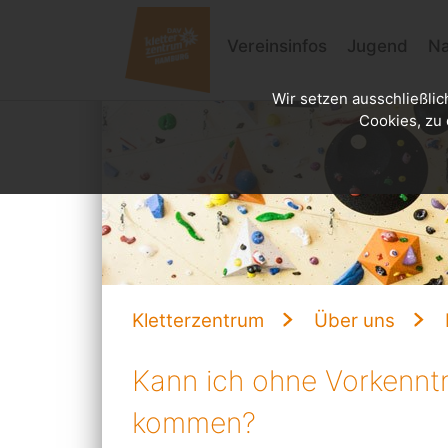
Vereinsinfos
Jugend
Na
Wir setzen ausschließlic
Cookies, zu 
Kletterzentrum
Über uns
Kann ich ohne Vorkenntn
kommen?