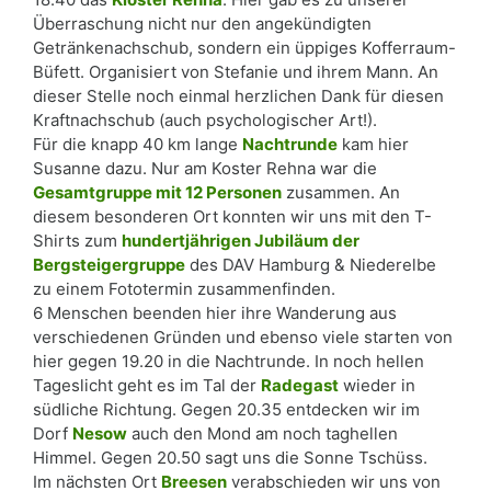
Überraschung nicht nur den angekündigten
Getränkenachschub, sondern ein üppiges Kofferraum-
Büfett. Organisiert von Stefanie und ihrem Mann. An
dieser Stelle noch einmal herzlichen Dank für diesen
Kraftnachschub (auch psychologischer Art!).
Für die knapp 40 km lange
Nachtrunde
kam hier
Susanne dazu. Nur am Koster Rehna war die
Gesamtgruppe mit 12 Personen
zusammen. An
diesem besonderen Ort konnten wir uns mit den T-
Shirts zum
hundertjährigen Jubiläum der
Bergsteigergruppe
des DAV Hamburg & Niederelbe
zu einem Fototermin zusammenfinden.
6 Menschen beenden hier ihre Wanderung aus
verschiedenen Gründen und ebenso viele starten von
hier gegen 19.20 in die Nachtrunde. In noch hellen
Tageslicht geht es im Tal der
Radegast
wieder in
südliche Richtung. Gegen 20.35 entdecken wir im
Dorf
Nesow
auch den Mond am noch taghellen
Himmel. Gegen 20.50 sagt uns die Sonne Tschüss.
Im nächsten Ort
Breesen
verabschieden wir uns von