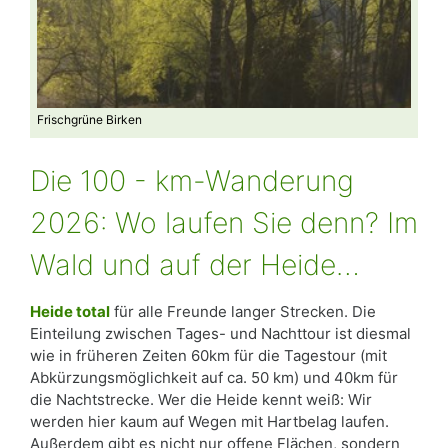
Frischgrüne Birken
Vorbe
Die 100 - km-Wanderung
2026: Wo laufen Sie denn? Im
Wald und auf der Heide…
Heide total
für alle Freunde langer Strecken. Die
Einteilung zwischen Tages- und Nachttour ist diesmal
wie in früheren Zeiten 60km für die Tagestour (mit
Abkürzungsmöglichkeit auf ca. 50 km) und 40km für
die Nachtstrecke. Wer die Heide kennt weiß: Wir
werden hier kaum auf Wegen mit Hartbelag laufen.
Außerdem gibt es nicht nur offene Flächen, sondern