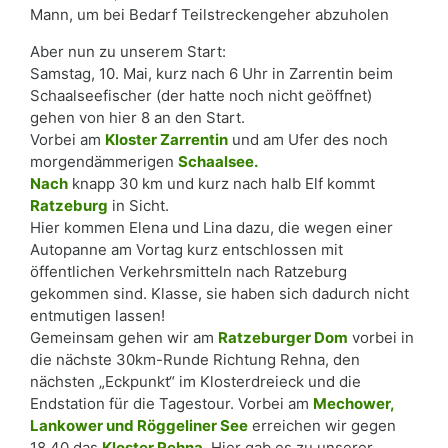
Mann, um bei Bedarf Teilstreckengeher abzuholen
Aber nun zu unserem Start:
Samstag, 10. Mai, kurz nach 6 Uhr in Zarrentin beim
Schaalseefischer (der hatte noch nicht geöffnet)
gehen von hier 8 an den Start.
Vorbei am
Kloster Zarrentin
und am Ufer des noch
morgendämmerigen
Schaalsee.
Nach
knapp 30 km und kurz nach halb Elf kommt
Ratzeburg
in Sicht.
Hier kommen Elena und Lina dazu, die wegen einer
Autopanne am Vortag kurz entschlossen mit
öffentlichen Verkehrsmitteln nach Ratzeburg
gekommen sind. Klasse, sie haben sich dadurch nicht
entmutigen lassen!
Gemeinsam gehen wir am
Ratzeburger Dom
vorbei in
die nächste 30km-Runde Richtung Rehna, den
nächsten „Eckpunkt“ im Klosterdreieck und die
Endstation für die Tagestour. Vorbei am
Mechower,
Lankower und Röggeliner See
erreichen wir gegen
18.40 das
Kloster Rehna
. Hier gab es zu unserer