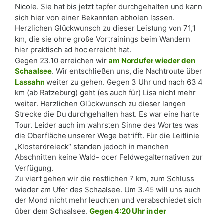
Nicole. Sie hat bis jetzt tapfer durchgehalten und kann
sich hier von einer Bekannten abholen lassen.
Herzlichen Glückwunsch zu dieser Leistung von 71,1
km, die sie ohne große Vortrainings beim Wandern
hier praktisch ad hoc erreicht hat.
Gegen 23.10 erreichen wir
am Nordufer wieder den
Schaalsee
. Wir entschließen uns, die Nachtroute über
Lassahn
weiter zu gehen. Gegen 3 Uhr und nach 63,4
km (ab Ratzeburg) geht (es auch für) Lisa nicht mehr
weiter. Herzlichen Glückwunsch zu dieser langen
Strecke die Du durchgehalten hast. Es war eine harte
Tour. Leider auch im wahrsten Sinne des Wortes was
die Oberfläche unserer Wege betrifft. Für die Leitlinie
„Klosterdreieck“ standen jedoch in manchen
Abschnitten keine Wald- oder Feldwegalternativen zur
Verfügung.
Zu viert gehen wir die restlichen 7 km, zum Schluss
wieder am Ufer des Schaalsee. Um 3.45 will uns auch
der Mond nicht mehr leuchten und verabschiedet sich
über dem Schaalsee.
Gegen 4:20 Uhr in der