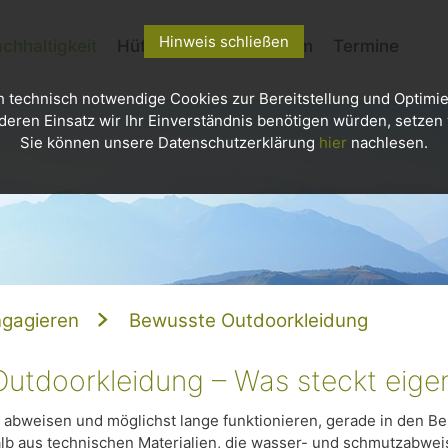
Hinweis schließen
chhaltigkeit
Hütten
Kletterzentrum
Termine
h technisch notwendige Cookies zur Bereitstellung und Optimie
deren Einsatz wir Ihr Einverständnis benötigen würden, setzen w
Sie können unsere Datenschutzerklärung
hier
nachlesen.
gagieren
Bewusste Outdoorkleidung
Outdoorkleidung – Was steckt eigen
 abweisen und möglichst lange funktionieren, gerade in den Ber
b aus technischen Materialien, die wasser- und schmutzabwe