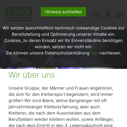
Hinweis schließen
Wir setzen ausschließlich technisch notwendige Cookies zur
Bereitstellung und Optimierung unserer Inhalte ein.
Cookies, zu deren Einsatz wir Ihr Einverständnis benötigen
würden, setzen wir nicht ein.
Sie können unsere Datenschutzerklärung
hier
nachlesen.
Wir über uns
Unsere Gruppe, der Männer und Frauen angehören,
die sich für den Klettersport begeistern, wird immer
größer! Wir sind ältere, aktive Bergsteiger mit oft
jahrzehntelanger Klettererfahrung, aber auch
Kletterer, die nach dem Ausscheiden aus dem
Berufsleben wieder klettern wollen, sowie Anfänger,
die nach dem Eintritt in den 3. Lebensabschnitt eine