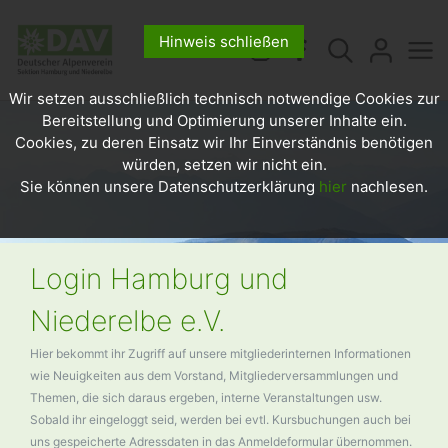
Hinweis schließen
Wir setzen ausschließlich technisch notwendige Cookies zur
Bereitstellung und Optimierung unserer Inhalte ein.
Cookies, zu deren Einsatz wir Ihr Einverständnis benötigen
würden, setzen wir nicht ein.
Sie können unsere Datenschutzerklärung
hier
nachlesen.
Login Hamburg und
Niederelbe e.V.
Hier bekommt ihr Zugriff auf unsere mitgliederinternen Informationen
wie Neuigkeiten aus dem Vorstand, Mitgliederversammlungen und
Themen, die sich daraus ergeben, interne Veranstaltungen usw.
Sobald ihr eingeloggt seid, werden bei evtl. Kursbuchungen auch bei
uns gespeicherte Adressdaten in das Anmeldeformular übernommen.