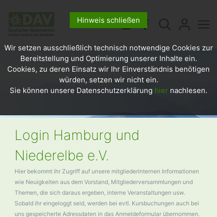
Hinweis schließen
Wir setzen ausschließlich technisch notwendige Cookies zur
Bereitstellung und Optimierung unserer Inhalte ein.
Cookies, zu deren Einsatz wir Ihr Einverständnis benötigen
würden, setzen wir nicht ein.
Sie können unsere Datenschutzerklärung
hier
nachlesen.
Login Hamburg und
Niederelbe e.V.
Hier bekommt ihr Zugriff auf unsere mitgliederinternen Informationen
wie Neuigkeiten aus dem Vorstand, Mitgliederversammlungen und
Themen, die sich daraus ergeben, interne Veranstaltungen usw.
Sobald ihr eingeloggt seid, werden bei evtl. Kursbuchungen auch bei
uns gespeicherte Adressdaten in das Anmeldeformular übernommen.