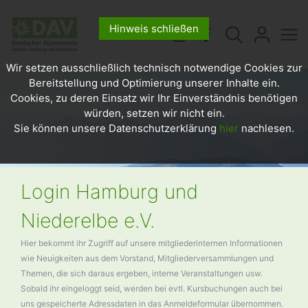
Hinweis schließen
Wir setzen ausschließlich technisch notwendige Cookies zur
Bereitstellung und Optimierung unserer Inhalte ein.
Cookies, zu deren Einsatz wir Ihr Einverständnis benötigen
würden, setzen wir nicht ein.
Sie können unsere Datenschutzerklärung
hier
nachlesen.
Login Hamburg und
Niederelbe e.V.
Hier bekommt ihr Zugriff auf unsere mitgliederinternen Informationen
wie Neuigkeiten aus dem Vorstand, Mitgliederversammlungen und
Themen, die sich daraus ergeben, interne Veranstaltungen usw.
Sobald ihr eingeloggt seid, werden bei evtl. Kursbuchungen auch bei
uns gespeicherte Adressdaten in das Anmeldeformular übernommen.