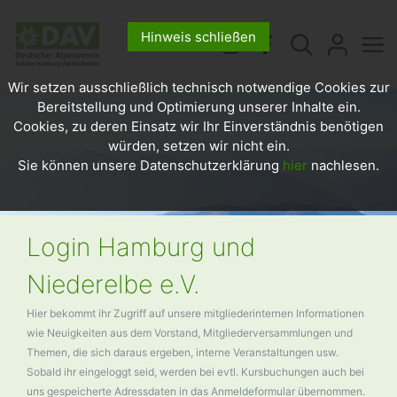
Hinweis schließen
Wir setzen ausschließlich technisch notwendige Cookies zur
Bereitstellung und Optimierung unserer Inhalte ein.
Cookies, zu deren Einsatz wir Ihr Einverständnis benötigen
würden, setzen wir nicht ein.
Sie können unsere Datenschutzerklärung
hier
nachlesen.
Login Hamburg und
Niederelbe e.V.
Hier bekommt ihr Zugriff auf unsere mitgliederinternen Informationen
wie Neuigkeiten aus dem Vorstand, Mitgliederversammlungen und
Themen, die sich daraus ergeben, interne Veranstaltungen usw.
Sobald ihr eingeloggt seid, werden bei evtl. Kursbuchungen auch bei
uns gespeicherte Adressdaten in das Anmeldeformular übernommen.