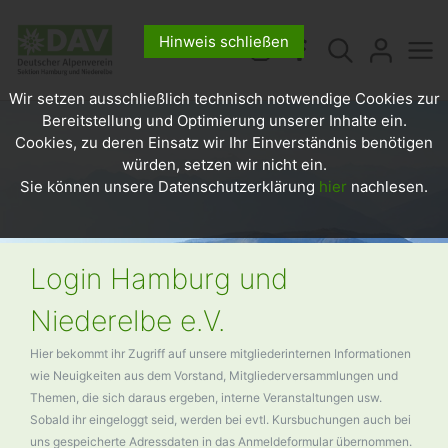
Hinweis schließen
Wir setzen ausschließlich technisch notwendige Cookies zur
Bereitstellung und Optimierung unserer Inhalte ein.
Cookies, zu deren Einsatz wir Ihr Einverständnis benötigen
würden, setzen wir nicht ein.
Sie können unsere Datenschutzerklärung
hier
nachlesen.
Login Hamburg und
Niederelbe e.V.
Hier bekommt ihr Zugriff auf unsere mitgliederinternen Informationen
wie Neuigkeiten aus dem Vorstand, Mitgliederversammlungen und
Themen, die sich daraus ergeben, interne Veranstaltungen usw.
Sobald ihr eingeloggt seid, werden bei evtl. Kursbuchungen auch bei
uns gespeicherte Adressdaten in das Anmeldeformular übernommen.