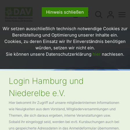
Hinweis schließen
Wir setzen ausschließlich technisch notwendige Cookies zur
Bereitstellung und Optimierung unserer Inhalte ein.
Cookies, zu deren Einsatz wir Ihr Einverständnis benötigen
würden, setzen wir nicht ein.
Sie können unsere Datenschutzerklärung
hier
nachlesen.
Login Hamburg und
Niederelbe e.V.
Hier bekommt ihr Zugriff auf unsere mitgliederinternen Informationen
wie Neuigkeiten aus dem Vorstand, Mitgliederversammlungen und
Themen, die sich daraus ergeben, interne Veranstaltungen usw.
Sobald ihr eingeloggt seid, werden bei evtl. Kursbuchungen auch bei
uns gespeicherte Adressdaten in das Anmeldeformular übernommen.