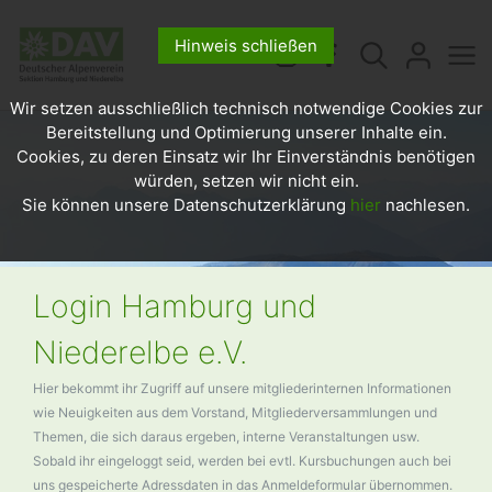
Hinweis schließen
Wir setzen ausschließlich technisch notwendige Cookies zur
Bereitstellung und Optimierung unserer Inhalte ein.
Cookies, zu deren Einsatz wir Ihr Einverständnis benötigen
würden, setzen wir nicht ein.
Sie können unsere Datenschutzerklärung
hier
nachlesen.
Login Hamburg und
Niederelbe e.V.
Hier bekommt ihr Zugriff auf unsere mitgliederinternen Informationen
wie Neuigkeiten aus dem Vorstand, Mitgliederversammlungen und
Themen, die sich daraus ergeben, interne Veranstaltungen usw.
Sobald ihr eingeloggt seid, werden bei evtl. Kursbuchungen auch bei
uns gespeicherte Adressdaten in das Anmeldeformular übernommen.