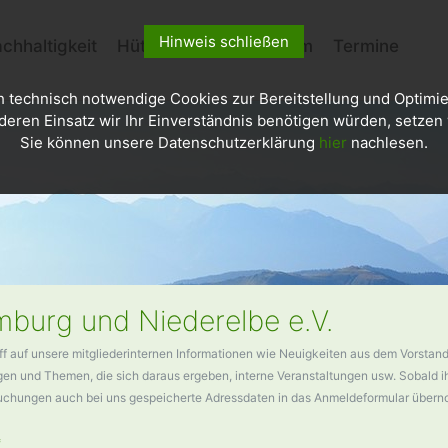
Hinweis schließen
chhaltigkeit
Hütten
Kletterzentrum
Termine
h technisch notwendige Cookies zur Bereitstellung und Optimie
deren Einsatz wir Ihr Einverständnis benötigen würden, setzen w
Sie können unsere Datenschutzerklärung
hier
nachlesen.
burg und Niederelbe e.V.
ff auf unsere mitgliederinternen Informationen wie Neuigkeiten aus dem Vorstand
n und Themen, die sich daraus ergeben, interne Veranstaltungen usw. Sobald ihr
buchungen auch bei uns gespeicherte Adressdaten in das Anmeldeformular über
*