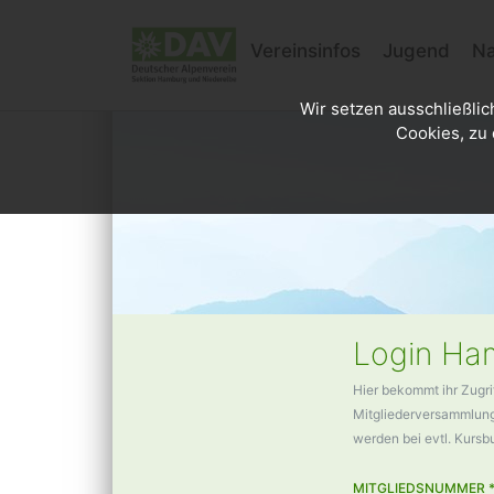
Vereinsinfos
Jugend
Na
Wir setzen ausschließlic
Cookies, zu 
Login Ham
Hier bekommt ihr Zugri
Mitgliederversammlunge
werden bei evtl. Kurs
MITGLIEDSNUMMER 