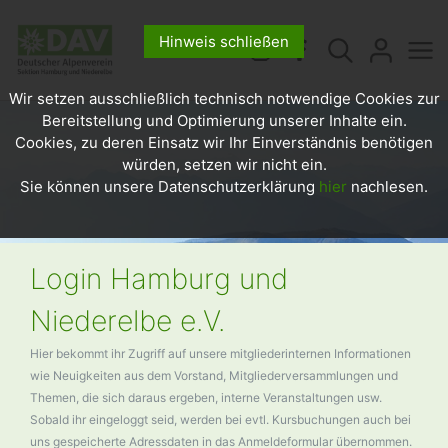
Hinweis schließen
Wir setzen ausschließlich technisch notwendige Cookies zur
Bereitstellung und Optimierung unserer Inhalte ein.
Cookies, zu deren Einsatz wir Ihr Einverständnis benötigen
würden, setzen wir nicht ein.
Sie können unsere Datenschutzerklärung
hier
nachlesen.
Login Hamburg und
Niederelbe e.V.
Hier bekommt ihr Zugriff auf unsere mitgliederinternen Informationen
wie Neuigkeiten aus dem Vorstand, Mitgliederversammlungen und
Themen, die sich daraus ergeben, interne Veranstaltungen usw.
Sobald ihr eingeloggt seid, werden bei evtl. Kursbuchungen auch bei
uns gespeicherte Adressdaten in das Anmeldeformular übernommen.