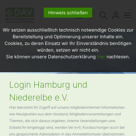
Hinweis schließen
Wir setzen ausschließlich technisch notwendige Cookies zur
Bereitstellung und Optimierung unserer Inhalte ein.
Cookies, zu deren Einsatz wir Ihr Einverständnis benötigen
würden, setzen wir nicht ein.
Sie können unsere Datenschutzerklärung
hier
nachlesen.
Login Hamburg und
Niederelbe e.V.
Hier bekommt ihr Zugriff auf unsere mitgliederinternen Informationen
wie Neuigkeiten aus dem Vorstand, Mitgliederversammlungen und
Themen, die sich daraus ergeben, interne Veranstaltungen usw.
Sobald ihr eingeloggt seid, werden bei evtl. Kursbuchungen auch bei
uns gespeicherte Adressdaten in das Anmeldeformular übernommen.