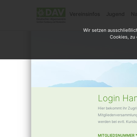
Vereinsinfos
Jugend
Na
Wir setzen ausschließlic
Cookies, zu 
Login Ham
Hier bekommt ihr Zugri
Mitgliederversammlunge
werden bei evtl. Kurs
MITGLIEDSNUMMER 