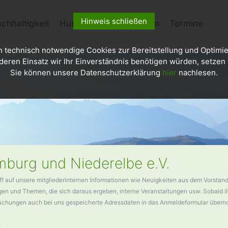
Hinweis schließen
chhaltigkeit
Hütten
Kletterzentrum
Termine
h technisch notwendige Cookies zur Bereitstellung und Optimie
deren Einsatz wir Ihr Einverständnis benötigen würden, setzen w
Sie können unsere Datenschutzerklärung
hier
nachlesen.
burg und Niederelbe e.V.
ff auf unsere mitgliederinternen Informationen wie Neuigkeiten aus dem Vorstand
n und Themen, die sich daraus ergeben, interne Veranstaltungen usw. Sobald ihr
buchungen auch bei uns gespeicherte Adressdaten in das Anmeldeformular über
*