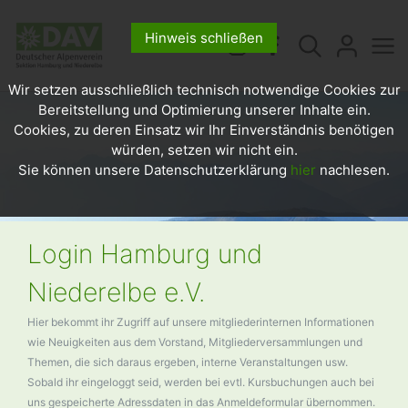
Hinweis schließen
Wir setzen ausschließlich technisch notwendige Cookies zur
Bereitstellung und Optimierung unserer Inhalte ein.
Cookies, zu deren Einsatz wir Ihr Einverständnis benötigen
würden, setzen wir nicht ein.
Sie können unsere Datenschutzerklärung
hier
nachlesen.
Login Hamburg und
Niederelbe e.V.
Hier bekommt ihr Zugriff auf unsere mitgliederinternen Informationen
wie Neuigkeiten aus dem Vorstand, Mitgliederversammlungen und
Themen, die sich daraus ergeben, interne Veranstaltungen usw.
Sobald ihr eingeloggt seid, werden bei evtl. Kursbuchungen auch bei
uns gespeicherte Adressdaten in das Anmeldeformular übernommen.