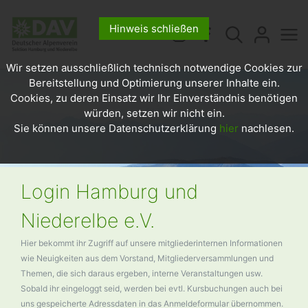
Hinweis schließen
Wir setzen ausschließlich technisch notwendige Cookies zur
Bereitstellung und Optimierung unserer Inhalte ein.
Cookies, zu deren Einsatz wir Ihr Einverständnis benötigen
würden, setzen wir nicht ein.
Sie können unsere Datenschutzerklärung
hier
nachlesen.
Login Hamburg und
Niederelbe e.V.
Hier bekommt ihr Zugriff auf unsere mitgliederinternen Informationen
wie Neuigkeiten aus dem Vorstand, Mitgliederversammlungen und
Themen, die sich daraus ergeben, interne Veranstaltungen usw.
Sobald ihr eingeloggt seid, werden bei evtl. Kursbuchungen auch bei
uns gespeicherte Adressdaten in das Anmeldeformular übernommen.