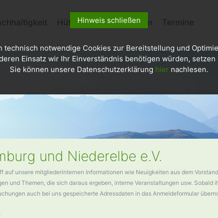
Hinweis schließen
chhaltigkeit
Hütten
Kletterzentrum
Termine
h technisch notwendige Cookies zur Bereitstellung und Optimie
deren Einsatz wir Ihr Einverständnis benötigen würden, setzen w
Sie können unsere Datenschutzerklärung
hier
nachlesen.
burg und Niederelbe e.V.
ff auf unsere mitgliederinternen Informationen wie Neuigkeiten aus dem Vorstand
n und Themen, die sich daraus ergeben, interne Veranstaltungen usw. Sobald ihr
buchungen auch bei uns gespeicherte Adressdaten in das Anmeldeformular über
*