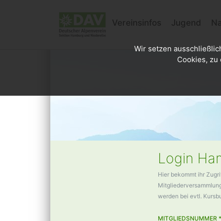
Vereinsinfos
Jugend
Na
Wir setzen ausschließlic
Cookies, zu 
Login Ham
Hier bekommt ihr Zugri
Mitgliederversammlunge
werden bei evtl. Kurs
MITGLIEDSNUMMER 