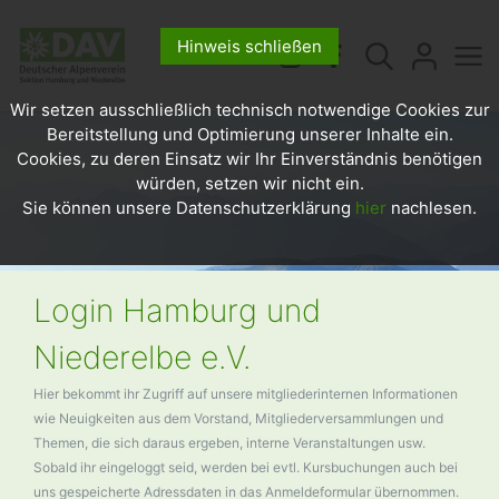
Hinweis schließen
Wir setzen ausschließlich technisch notwendige Cookies zur
Bereitstellung und Optimierung unserer Inhalte ein.
Cookies, zu deren Einsatz wir Ihr Einverständnis benötigen
würden, setzen wir nicht ein.
Sie können unsere Datenschutzerklärung
hier
nachlesen.
Login Hamburg und
Niederelbe e.V.
Hier bekommt ihr Zugriff auf unsere mitgliederinternen Informationen
wie Neuigkeiten aus dem Vorstand, Mitgliederversammlungen und
Themen, die sich daraus ergeben, interne Veranstaltungen usw.
Sobald ihr eingeloggt seid, werden bei evtl. Kursbuchungen auch bei
uns gespeicherte Adressdaten in das Anmeldeformular übernommen.