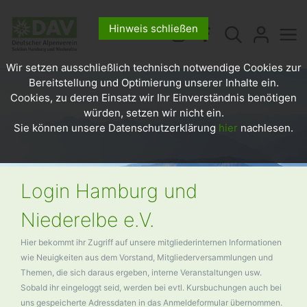
Hinweis schließen
Wir setzen ausschließlich technisch notwendige Cookies zur
Bereitstellung und Optimierung unserer Inhalte ein.
Cookies, zu deren Einsatz wir Ihr Einverständnis benötigen
würden, setzen wir nicht ein.
Sie können unsere Datenschutzerklärung
hier
nachlesen.
Login Hamburg und
Niederelbe e.V.
Hier bekommt ihr Zugriff auf unsere mitgliederinternen Informationen
wie Neuigkeiten aus dem Vorstand, Mitgliederversammlungen und
Themen, die sich daraus ergeben, interne Veranstaltungen usw.
Sobald ihr eingeloggt seid, werden bei evtl. Kursbuchungen auch bei
uns gespeicherte Adressdaten in das Anmeldeformular übernommen.