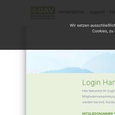
Vereinsinfos
Jugend
Na
Wir setzen ausschließlic
Cookies, zu 
Login Ham
Hier bekommt ihr Zugri
Mitgliederversammlunge
werden bei evtl. Kurs
MITGLIEDSNUMMER 