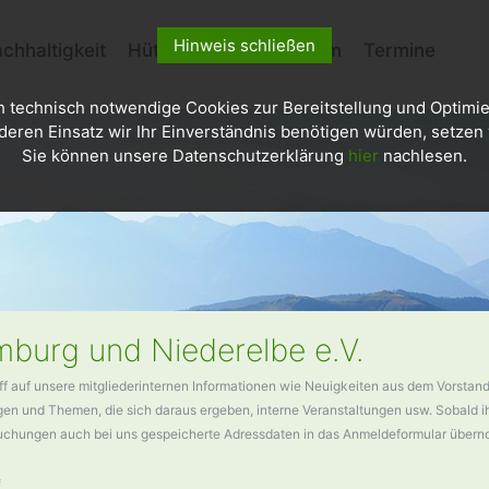
Hinweis schließen
chhaltigkeit
Hütten
Kletterzentrum
Termine
h technisch notwendige Cookies zur Bereitstellung und Optimie
deren Einsatz wir Ihr Einverständnis benötigen würden, setzen w
Sie können unsere Datenschutzerklärung
hier
nachlesen.
burg und Niederelbe e.V.
ff auf unsere mitgliederinternen Informationen wie Neuigkeiten aus dem Vorstand
n und Themen, die sich daraus ergeben, interne Veranstaltungen usw. Sobald ihr
buchungen auch bei uns gespeicherte Adressdaten in das Anmeldeformular über
*