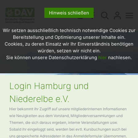
Hinweis schließen
Wir setzen ausschließlich technisch notwendige Cookies zur
Bereitstellung und Optimierung unserer Inhalte ein.
Cookies, zu deren Einsatz wir Ihr Einverständnis benötigen
würden, setzen wir nicht ein.
Sie können unsere Datenschutzerklärung
hier
nachlesen.
Login Hamburg und
Niederelbe e.V.
Hier bekommt ihr Zugriff auf unsere mitgliederinternen Informationen
wie Neuigkeiten aus dem Vorstand, Mitgliederversammlungen und
Themen, die sich daraus ergeben, interne Veranstaltungen usw.
Sobald ihr eingeloggt seid, werden bei evtl. Kursbuchungen auch bei
uns gespeicherte Adressdaten in das Anmeldeformular übernommen.