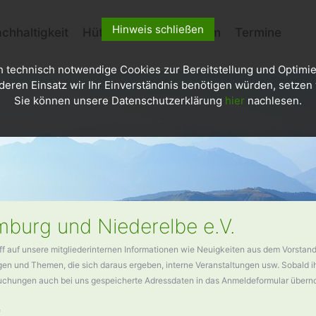
Hinweis schließen
chhaltigkeit
Hütten
Kletterzentrum
Termine
h technisch notwendige Cookies zur Bereitstellung und Optimie
deren Einsatz wir Ihr Einverständnis benötigen würden, setzen w
Sie können unsere Datenschutzerklärung
hier
nachlesen.
burg und Niederelbe e.V.
ff auf unsere mitgliederinternen Informationen wie Neuigkeiten aus dem Vorstand
n und Themen, die sich daraus ergeben, interne Veranstaltungen usw. Sobald ihr
buchungen auch bei uns gespeicherte Adressdaten in das Anmeldeformular über
*