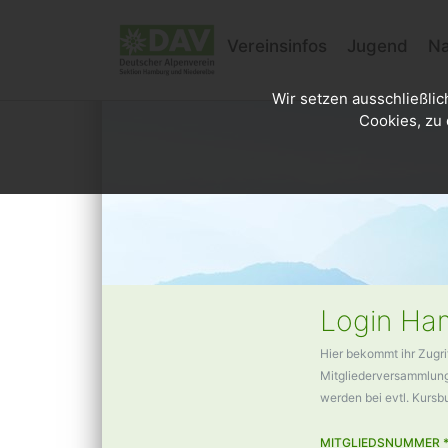
Vereinsinfos
Jugend
Na
Wir setzen ausschließlic
Cookies, zu 
Login Ham
Hier bekommt ihr Zugri
Mitgliederversammlunge
werden bei evtl. Kurs
MITGLIEDSNUMMER 