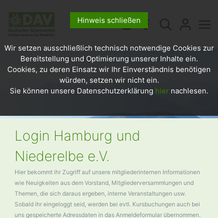
Hinweis schließen
Wir setzen ausschließlich technisch notwendige Cookies zur
Bereitstellung und Optimierung unserer Inhalte ein.
Cookies, zu deren Einsatz wir Ihr Einverständnis benötigen
würden, setzen wir nicht ein.
Sie können unsere Datenschutzerklärung
hier
nachlesen.
Login Hamburg und
Niederelbe e.V.
Hier bekommt ihr Zugriff auf unsere mitgliederinternen Informationen
wie Neuigkeiten aus dem Vorstand, Mitgliederversammlungen und
Themen, die sich daraus ergeben, interne Veranstaltungen usw.
Sobald ihr eingeloggt seid, werden bei evtl. Kursbuchungen auch bei
uns gespeicherte Adressdaten in das Anmeldeformular übernommen.